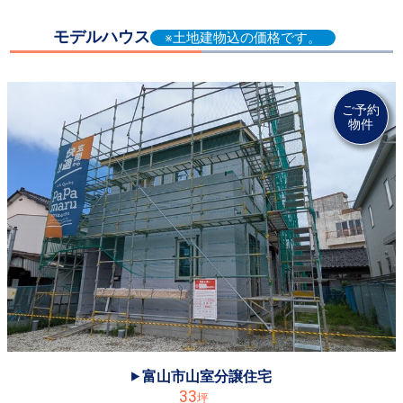
2024.10.27
モデルハウス
※土地建物込の価格です。
◆黒部市前沢北、2棟完成しました！ご予約、お問合せはお気軽にどうぞ♪
2024.08.24
◆滑川市田中新町平屋、価格が改定になりました。この機会にぜひ、お問合せください♪
ご予約
物件
2024.08.11
◆お盆期間中も見学していただけます。ご予約、お問合せお気軽にどうぞ♪ ※8/14㊌は定休日です。
2024.07.22
◆水橋辻ヶ堂分譲住宅は御成約になりました。ありがとうございました！
2024.07.12
◆富山市呉羽分譲住宅は御成約になりました。ありがとうございました！
2024.05.01
◆黒部市前沢北分譲住宅は御成約になりました。ありがとうございました！
2024.04.28
◆GW期間中も見学していただけます。ご予約、お問合せお気軽にどうぞ♪
富山市山室分譲住宅
33
坪