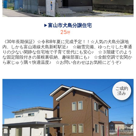
2023.02.04
◆呉羽町分譲住宅は、御成約になりました。ありがとうございました！
富山市犬島分譲住宅
2022.12.19
25
◆月岡東緑町4丁目分譲住宅Bは、御成約になりました。ありがとうございました！
坪
《30年長期保証》☆令和8年夏に完成予定！！☆人気の犬島分譲地
2022.12.05
内、しかも富山港線犬島新町駅近♪ ☆融雪完備、ゆったりした車通
◆《舟橋村国重》にて玄関から快適すぎる家‼ 分譲開始予定！ お問合せはお気軽に♪
りの少ない閑静な住宅地で子育て世代にも安心♪ ☆３階建てのよう
な固定階段付きの屋根裏収納、趣味部屋にも♪ ☆全館空調で玄関か
ら家じゅう隅々快適温度♪ ☆お問い合わせはお気軽にどうぞ♪
2022.11.25
◆11/26㈯《富山市つばめ野モデルハウス》玄関から快適すぎる家‼ いよいよオープン！ご来場お待ちしています。
2022.11.12
◆11/12㈯《富山市蓮町》玄関から快適すぎる家‼ いよいよオープン！ご来場お待ちしています。
ご成約
済み
2022.10.01
◆南砺坂本モデルハウスは、御成約になりました。ありがとうございました！
2022.09.26
◆月岡東緑町分譲住宅Bは、御成約になりました。ありがとうございました！