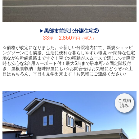
◆ 《東富山寿町》平屋の完成見学会が終了しました。たくさんのご来場ありがとうございました！
2021.12.04
◆12/4㊏・12/5㊐ ・12/11㊏・12/12㊐の4日間限定《東富山寿町》にて、平屋の完成見学会を開催します！
黒部市前沢北分譲住宅②
2021.11.06
33
2,860
坪
万円（税込）
◆11/20㈯《富山市水橋畠等花井町》がいよいよオープン！ご来場お待ちしています。
☆価格が改定になりました。☆新しい分譲地内にて、新規ショッピ
2021.09.21
ングゾーンにも隣接、生活に便利な暮らしやすい環境♪☆閑静な住宅
地ながら幹線道路まですぐ！車での移動がスムースで嬉しい♪☆降雪
◆ 《水橋辻ヶ堂》平屋の完成見学会が終了しました。たくさんのご来場ありがとうございました！
時も安心な2台用カーポート付！最大5台まで駐車可♪☆固定階段付
き、屋根裏収納！趣味部屋にも♪☆お問合せはお気軽にどうぞ♪☆土
2021.09.13
日はもちろん、平日も見学出来ます！お気軽にご連絡ください♪
◆ 《富山市犬島》ちょうど良い～平屋の完成見学会が終了しました。たくさんのご来場ありがとうございました！
2021.09.05
◆9/11㊏・9/12㊐ ・9/18㊏・9/19㊐の4日間限定《水橋辻ヶ堂》にて、平屋の完成見学会を開催します！
ご成約
済み
2021.08.21
◆9/4㊏・9/5㊐ ・9/11㊏・9/12㊐の4日間限定《富山市犬島》にて、平屋の完成見学会を開催します！
2021.07.20
◆《砺波市頼成モデルハウス》《月岡東緑町分譲2棟》8/28㊏内覧開始しました！ご予約お問合せはお気軽に♪