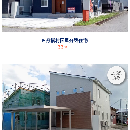
2021.04.23
◆富山市海岸通り分譲住宅は、御成約になりました。ありがとうございました！
2021.04.20
◆水橋伊勢屋駅前分譲住宅は、御成約になりました。ありがとうございました！
2021.04.05
舟橋村国重分譲住宅
◆期間限定《富山市海岸通り》完成見学会は4/18㈰までです。ご予約お待ちしています♪
33
坪
2021.04.03
◆本日4/3㈯より～《富山市海岸通り》にて完成見学会を開催します！ご来場お待ちしています。
2021.03.23
ご成約
済み
◆《高岡野村モデルハウス》いよいよ3/27㈯にオープンします！お問合せはお気軽に、お待ちしています♪
2021.03.09
◆期間限定キャンペーン‼《東富山みずかぜ分譲》ご成約の方に2台用カーポート（耐雪型）お付けします‼
2021.03.09
◆《富山市新庄・潤いの町分譲地内》にて、3/13㈯3/14㈰3/20㈯3/21㈰ ☆4日間、完成見学会を開催します！
2021.03.09