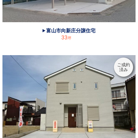
◆富山市月岡東緑町分譲住宅は、御成約になりました。ありがとうございました！
2021.02.20
◆新しいモデルハウスが高岡野村にオープンします！（3月完成予定）※お気軽にお問合せ下さい。
富山市向新庄分譲住宅
2021.01.19
33
坪
◆《富山市水落・東富山クローバータウンみずかぜ》にて、1/30㈯31㈰、2/6㈯7㈰ ☆4日間、完成見学会を開催します！
2020.12.29
◆年末年始休業は、2020年12月30日㈬～2021年1月4日㈪とさせていただきます。ご不便をおかけしますが、宜しくお願い申し上げます。
ご成約
2020.11.24
済み
◆《南砺市坂本》完成見学会の期間は終了しました。多くのご来場をいただき、ありがとうございました！
2020.11.20
◆11/21㈯22㈰23㈷、《南砺市坂本》にて完成見学会開催中☆3日間限定です！
2020.11.02
◆《魚津市平伝寺》完成見学会の期間は終了しました。多くのご来場をいただき、ありがとうございました！
2020.10.23
◆《魚津市平伝寺》にて完成見学会開催中！☆10/24㈯10/25㈰10/31㈯11/1㈰、4日間限定です!