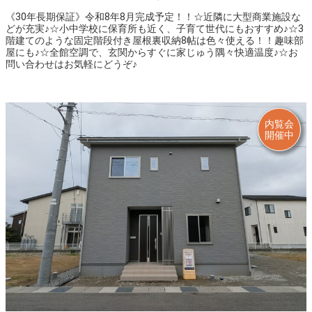
2024.02.02
《30年長期保証》令和8年8月完成予定！！☆近隣に大型商業施設な
◆水橋畠等花井分譲住宅は御成約になりました。ありがとうございました！
どが充実♪☆小中学校に保育所も近く、子育て世代にもおすすめ♪☆3
階建てのような固定階段付き屋根裏収納8帖は色々使える！！趣味部
2023.12.29
屋にも♪☆全館空調で、玄関からすぐに家じゅう隅々快適温度♪☆お
◆年末年始休業は、2023年12月30日(土)～2024年1月4日(木)とさせていただきます。宜しくお願い申し上げます。
問い合わせはお気軽にどうぞ♪
2023.12.03
◆富山市つばめ野モデルハウスは御成約になりました。ありがとうございました！
内覧会
2023.11.06
開催中
◆富山市つばめ野モデルの価格が改定になりました。今がチャンス！お問合せはお気軽に♪
2023.10.27
◆富山市呉羽駅北にて、分譲住宅10/28㈯より完成見学会開催！お問い合わせはお気軽に♪
2023.09.15
◆水橋畠等花井町にて、分譲住宅9/23㈯より完成見学会開催！お問い合わせはお気軽に♪
2023.07.15
◆富山市蓮町分譲住宅は御成約になりました。ありがとうございました！
2023.06.06