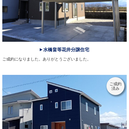
2021.06.07
◆ 《富山市今市》平屋の完成見学会が終了しました。たくさんのご来場ありがとうございました！
2021.05.28
◆5/29㈯《南砺坂本モデルハウス》がいよいよオープン！ご来場お待ちしています。
2021.05.22
◆【予告】6/5㊏・6/6㊐ 2日間限定《富山市今市》にて、平屋の完成見学会を開催します！
水橋畠等花井分譲住宅
ご成約になりました。ありがとうございました。
2021.05.18
◆《月岡東緑町》分譲住宅２棟、9月末完成予定です！お問合せはお気軽に♪
2021.05.18
◆5/29㈯《南砺坂本モデルハウス》がオープンします！ご来場お待ちしています。
ご成約
済み
2021.04.27
◆GW期間中も休まず営業致します【4/29㈭～5/4㈰】AM10:00～PM5:00 ※5/5㈬は定休日です
2021.04.27
◆【予告】《南砺市坂本》にてモデルハウスが完成間近！ご見学希望などお問合せお待ちしています！