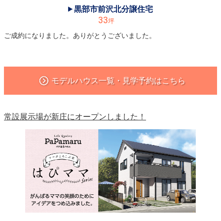
黒部市前沢北分譲住宅
◆《東富山クローバータウンみずかぜ平屋》4連休にオープンハウス開催します！
33
坪
2020.09.12
ご成約になりました。ありがとうございました。
◆【予告】《立山町前沢新町》にて、9/26㈯～平屋第２弾☆完成見学会を開催します！
2020.09.11
◆《南砺市坂本》にて、9/12㈯13㈰二日間限定、平屋の完成見学会開催します！
モデルハウス一覧・見学予約はこちら
2020.09.06
◆【予告】《富山市月岡東緑町》閑静な住宅地の角地に、12月末完成予定☆
常設展示場が新庄にオープンしました！
2020.09.05
◆高岡野村、魚津平伝寺とも、見学は出来ます♪ ご来場お待ちしています！
2020.09.05
◆魚津市平伝寺分譲住宅は、御成約になりました。ありがとうございました！
2020.08.23
◆高岡市グリーンタウン野村モデルハウスの見学は出来ます♪ご来場お待ちしています‼
2020.08.23