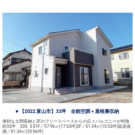
【2022.富山市】33坪 全館空調＋屋根裏収納
便利な土間収納と2Fのフリースペースからの広々バルコニーが特徴
的33坪 33S 5.01F／57.96㎡(17.53坪)2F／51.34㎡(15.53坪)延床面
積／51.34㎡(33.06坪)