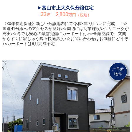
◆滑川市田中新町にて、平屋分譲住宅7/8㈯より完成見学会開催！お問い合わせはお気軽に♪
富山市上大久保分譲住宅
2023.06.03
33
2,800
坪
万円（税込）
◆砺波市杉木分譲住宅は御成約になりました。ありがとうございました！※6/11まで見学可能です。
《30年長期保証》新しい分譲地内にて令和8年7月ついに完成！！☆
国道41号線へのアクセスが良好♪☆周辺には商業施設やクリニックが
2023.04.30
充実♪☆冬でも安心の融雪完備にカーポート付♪☆全館空調で、玄関
◆GW期間中も見学していただけます。ご予約、お問合せお気軽にどうぞ♪ ※5/3㊌は定休日です。
からすぐに家じゅう隅々快適温度♪☆お問い合わせはお気軽にどうぞ
♪※カーポートは8月完成予定
2023.04.04
◆イオンモールとなみからすぐ《砺波市杉木分譲住宅》近日完成予定！！お問合せはお気軽に♪
2023.04.01
ご予約
◆《高岡市戸出モデルハウス》4/1㊏内覧開始しました！見学ご予約お問合せはお気軽に♪
物件
2023.03.14
◆滑川市中川原分譲住宅は、御成約になりました。ありがとうございました！
2023.03.12
◆3/18㊏～3/26㊐ 期間限定《富山市下大久保》にて完成見学会を開催します！
2023.02.13
◆滑川市中川原売地は、御成約になりました。ありがとうございました！