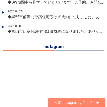
◆GW期間中も見学していただけます。ご予約、お問合せお気軽にどうぞ♪
2026.04.25
◆黒部市前沢北分譲住宅③は御成約になりました。ありがとうございました！
2025.09.01
◆富山市山室分譲住宅は御成約になりました。ありがとうございました！
2025.06.17
◆富山市上大久保分譲住宅は御成約になりました。ありがとうございました！
Instagram
2025.06.01
◆舟橋村国重分譲住宅は御成約になりました。ありがとうございました！
2025.04.21
◆富山市向新庄分譲住宅は御成約になりました。ありがとうございました！
2025.02.15
◆すべての分譲住宅が全館空調『Z空調』。玄関から家中すみずみ快適温度♡ぜひご体感ください ♪♪♪
2024.12.29
公式Instagramはこちら
◆年末年始休業は、2025年12月30日(火)～2026年1月4日(日)とさせていただきます。宜しくお願い申し上げます。