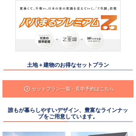
魚津市平伝寺分譲住宅、オープンしました！ご来場お待ちしています‼
2020.08.22
高岡市グリーンタウン野村モデルハウスは、御成約になりました。ありがとうございました！
2020.08.10
魚津市平伝寺分譲住宅33坪、8/22㈯いよいよオープンします！
2020.08.10
お盆期間中も休まず営業致します【8/13㈭～8/16㈰】AM10:00～PM5:00 ※8/12㈬は定休日です
土地＋建物のお得なセットプラン
2020.06.14
7月4㈯・5㈰、11㈯・12㈰、18㈯・19㈰の３週に渡り、東富山クローバータウンみずかぜにて完成見学会を開催します‼
2020.05.20
セットプラン一覧・見学予約はこちら
魚津市平伝寺分譲住宅16号棟(33EW 3.5c)、2020年8月完成予定‼
2020.05.20
誰もが暮らしやすいデザイン、豊富なラインナッ
高岡市グリーンタウン野村モデルハウス(36S 4.5d)、2020年8月完成予定‼
プをご用意しています。
2020.05.15
富山市クローバータウンみずかぜ新区画NO.3、販売開始しました！（条件付き土地）