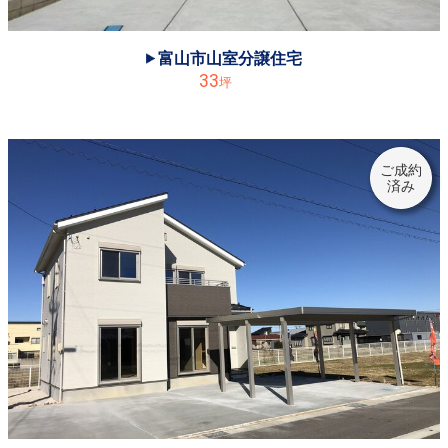
2020.10.17
◆《月岡東緑町》いよいよ11/28にオープンします！お問合せはお気軽に、お待ちしています♪
富山市山室分譲住宅
33
2020.10.09
坪
◆【予告】《南砺市坂本》にて、11/21㈯22㈰23㈷☆３日間限定、完成見学会開催します！
2020.10.04
◆《立山町前沢新町》完成見学会の期間は終了しました。多くのご来場をいただき、ありがとうございました！
ご成約
済み
2020.09.26
◆【予告】《魚津平伝寺》にて、10/24㈯10/25㈰10/31㈯11/1㈰☆4日間限定、完成見学会を開催します！
2020.09.25
◆《立山町前沢新町》にて完成見学会開催中です！☆9/26㈯9/27㈰10/3㈯10/4㈰、4日間限定です
2020.09.25
◆高岡野村モデルハウスの見学は終了しました。多くのご来場をいただき、ありがとうございました。
2020.09.15
◆《高岡野村モデル》4連休にオープンハウス開催します！
2020.09.15